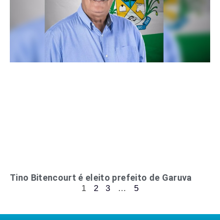
Tino Bitencourt é eleito prefeito de Garuva
1
2
3
…
5