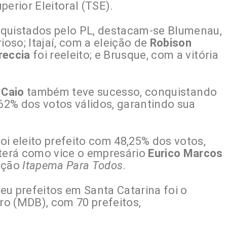
erior Eleitoral (TSE).
nquistados pelo PL, destacam-se Blumenau,
rioso; Itajaí, com a eleição de
Robison
reccia
foi reeleito; e Brusque, com a vitória
 Caio
também teve sucesso, conquistando
,62% dos votos válidos, garantindo sua
oi eleito prefeito com 48,25% dos votos,
 terá como vice o empresário
Eurico Marcos
gação
Itapema Para Todos
.
eu prefeitos em Santa Catarina foi o
o (MDB), com 70 prefeitos,