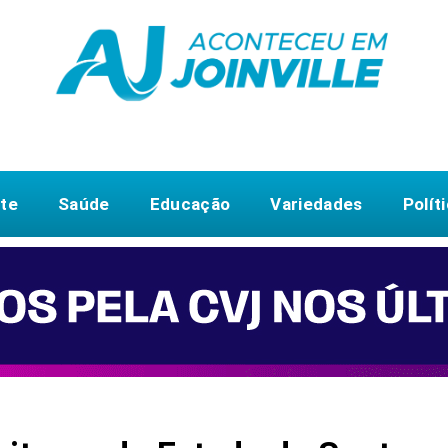
te
Saúde
Educação
Variedades
Polít