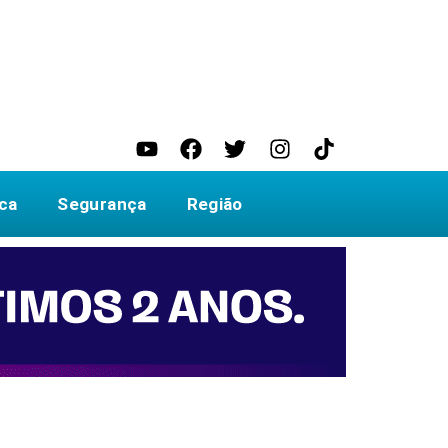
ica
Segurança
Região