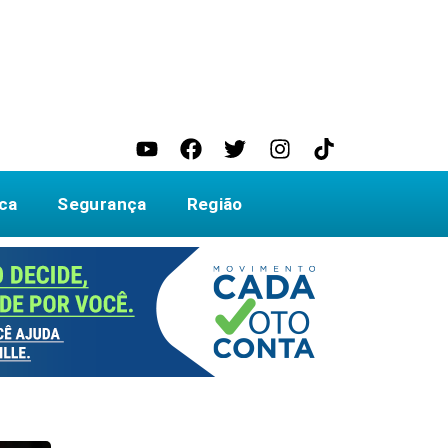
ica
Segurança
Região