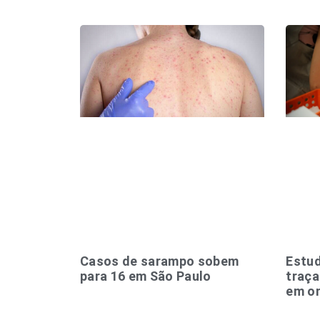
Casos de sarampo sobem
Estud
para 16 em São Paulo
traç
em o