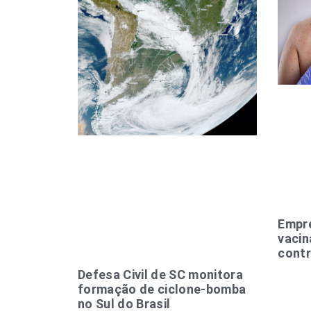
Empre
vacin
cont
Defesa Civil de SC monitora
formação de ciclone-bomba
no Sul do Brasil