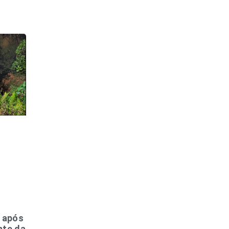
a após
nte da