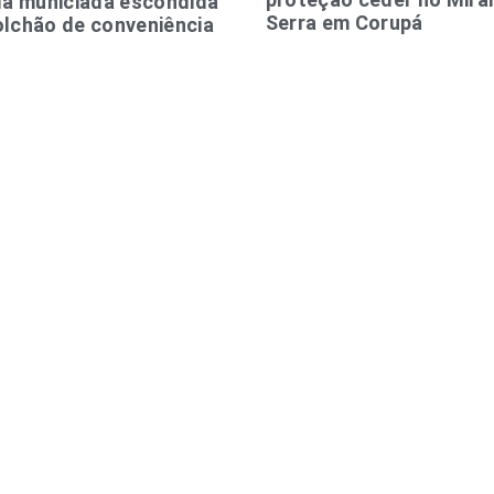
la municiada escondida
Serra em Corupá
lchão de conveniência