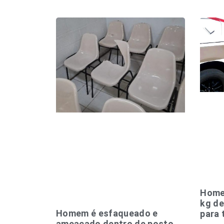
Homem
kg de
Homem é esfaqueado e
para 
ameaçado dentro de posto