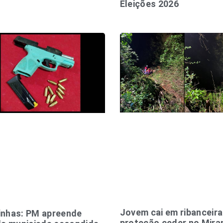
Eleições 2026
Jovem cai em ribanceir
inhas: PM apreende
proteção ceder no Mira