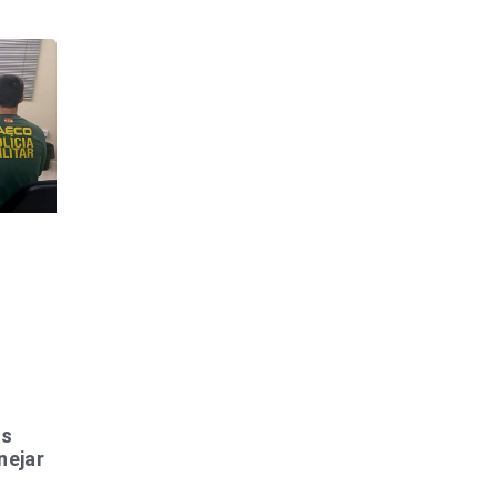
os
nejar