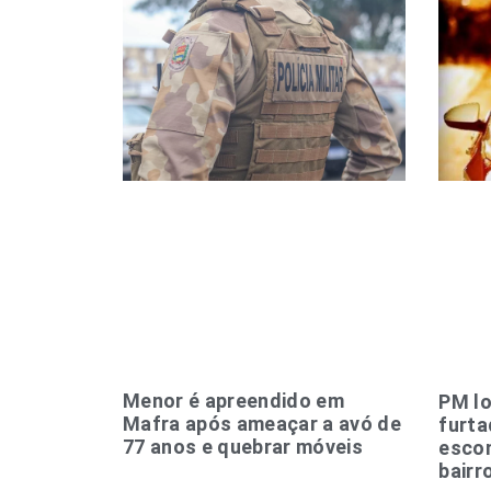
Menor é apreendido em
PM lo
Mafra após ameaçar a avó de
furta
77 anos e quebrar móveis
esco
bairr