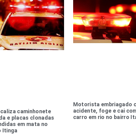
Motorista embriagado 
acidente, foge e cai co
caliza caminhonete
carro em rio no bairro I
da e placas clonadas
ndidas em mata no
o Itinga