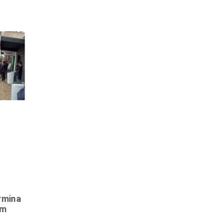
rmina
em