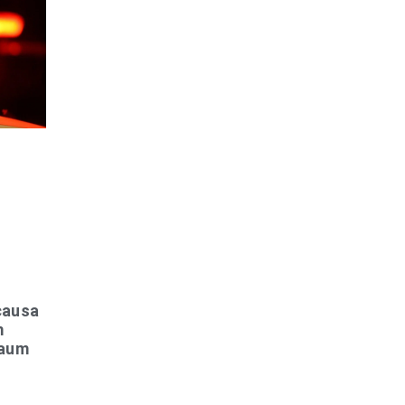
causa
m
taum