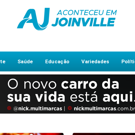
te
Saúde
Educação
Variedades
Polít