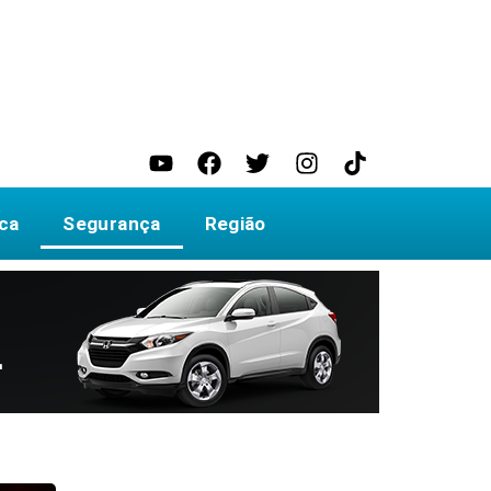
ica
Segurança
Região