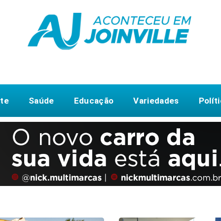
te
Saúde
Educação
Variedades
Polít