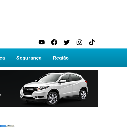
ica
Segurança
Região