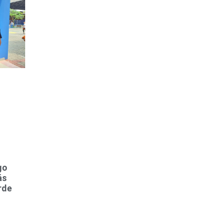
go
ás
rde