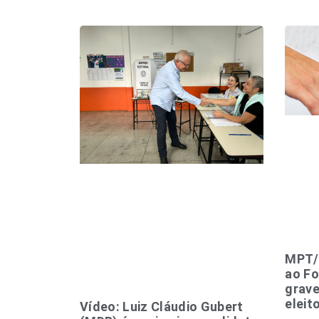
MPT/
ao Fo
grave
eleit
Vídeo: Luiz Cláudio Gubert