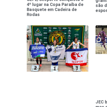
grama
4º lugar na Copa Paraíba de
são 
Basquete em Cadeira de
espor
Rodas
JEC b
mas s