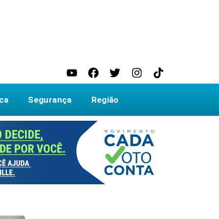
ica
Segurança
Região