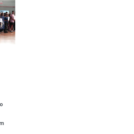
do
em