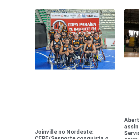
Abert
assin
Joinville no Nordeste:
Servi
CEPE/Sesporte conquista o