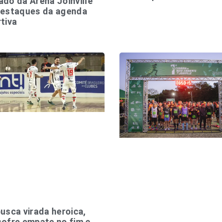
do da Arena Joinville
destaques da agenda
tiva
usca virada heroica,
ofre empate no fim e