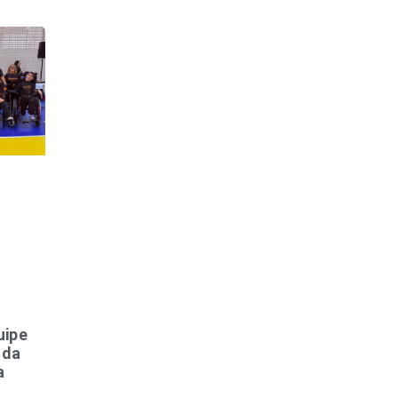
uipe
 da
a