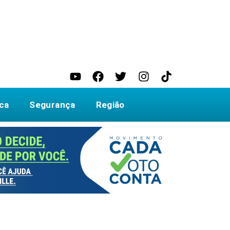
ica
Segurança
Região