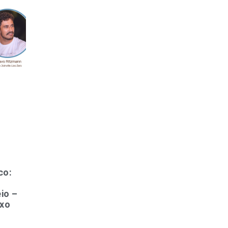
co:
io –
ixo