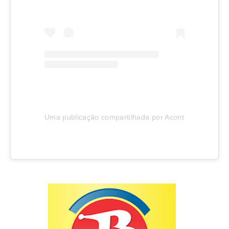
Uma publicação compartilhada por Aconteceu em Joinv