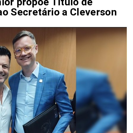
ior propõe Título de
o Secretário a Cleverson