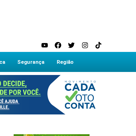
ica
Segurança
Região