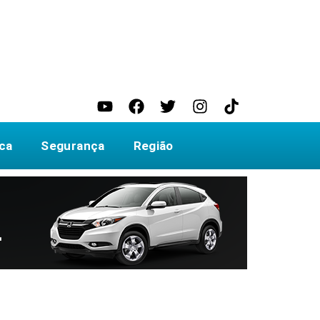
ica
Segurança
Região