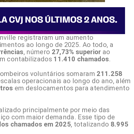
nville registraram um aumento
dimentos ao longo de 2025. Ao todo, a
rrências
, número
27,73% superior
ao
am contabilizados
11.410 chamados
.
bombeiros voluntários somaram
211.258
scalas operacionais ao longo do ano, além
tros
em deslocamentos para atendimento
ealizado principalmente por meio das
viço com maior demanda. Esse tipo de
dos chamados em 2025
, totalizando
8.995