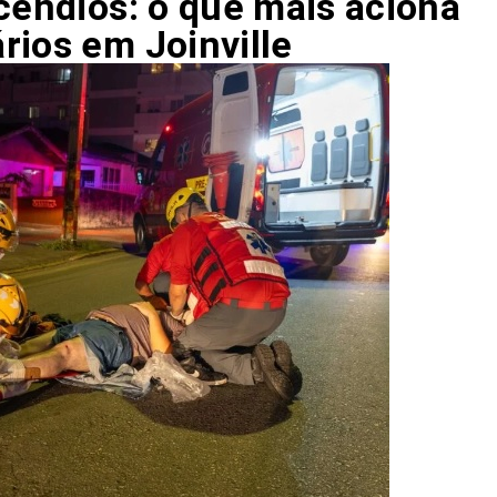
cêndios: o que mais aciona
rios em Joinville