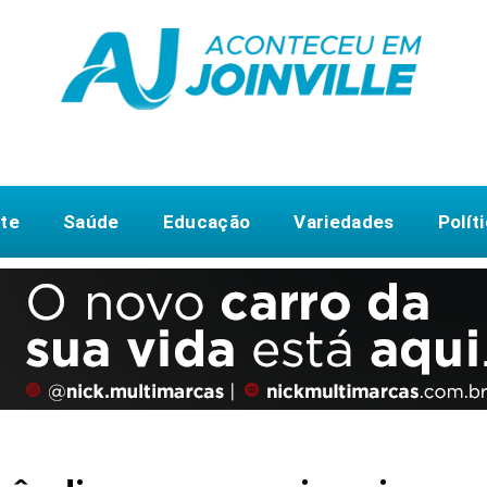
te
Saúde
Educação
Variedades
Polít