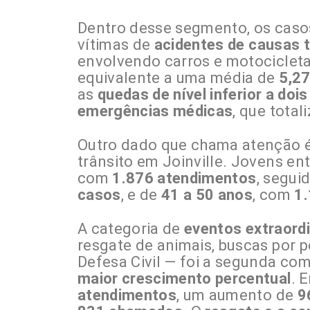
Dentro desse segmento, os caso
vítimas de
acidentes de causas 
envolvendo carros e motocicle
equivalente a uma média de
5,27
as
quedas de nível inferior a doi
emergências médicas
, que tota
Outro dado que chama atenção é o
trânsito em Joinville. Jovens en
com
1.876 atendimentos
, segui
casos
, e de
41 a 50 anos
, com
1.
A categoria de
eventos extraordi
resgate de animais, buscas por p
Defesa Civil — foi a segunda co
maior crescimento percentual
. 
atendimentos
, um aumento de
9