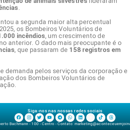
ntenção de animais silvestres
lideraram
ências
.
ntou a segunda maior alta percentual
 2025, os Bombeiros Voluntários de
1.000 incêndios
, um crescimento de
 anterior. O dado mais preocupante é o
ncias
, que passaram de
158 registros em
e demanda pelos serviços da corporação e
uação dos Bombeiros Voluntários de
lação.
Siga-nos nas nossas redes sociais
rberto Bachmann - 100 - Centro - Contato:
marketing@aconteceuemjoinvi