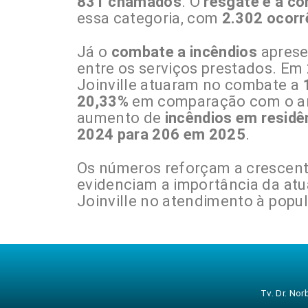
831 chamados
. O
resgate e a co
essa categoria, com
2.302 ocorr
Já o
combate a incêndios
aprese
entre os serviços prestados. Em
Joinville atuaram no combate a
20,33%
em comparação com o ano
aumento de
incêndios em residê
2024 para 206 em 2025
.
Os números reforçam a crescent
evidenciam a importância da at
Joinville no atendimento à popu
Tv. Dr. No