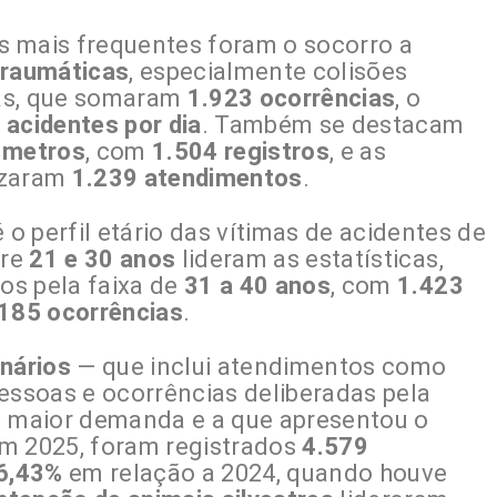
s mais frequentes foram o socorro a
traumáticas
, especialmente colisões
tas, que somaram
1.923 ocorrências
, o
 acidentes por dia
. Também se destacam
s metros
, com
1.504 registros
, e as
lizaram
1.239 atendimentos
.
 perfil etário das vítimas de acidentes de
tre
21 e 30 anos
lideram as estatísticas,
dos pela faixa de
31 a 40 anos
, com
1.423
185 ocorrências
.
nários
— que inclui atendimentos como
essoas e ocorrências deliberadas pela
m maior demanda e a que apresentou o
Em 2025, foram registrados
4.579
6,43%
em relação a 2024, quando houve