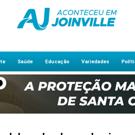
te
Saúde
Educação
Variedades
Polít