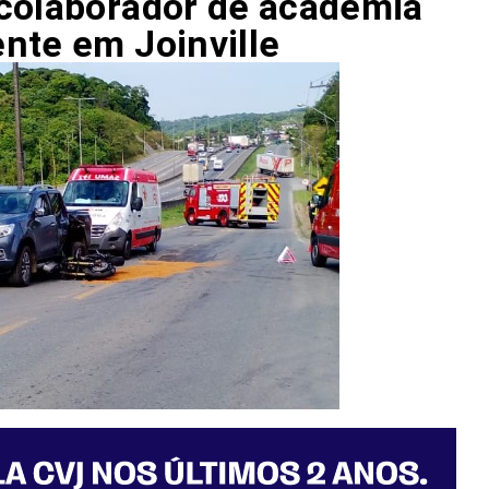
 colaborador de academia
nte em Joinville