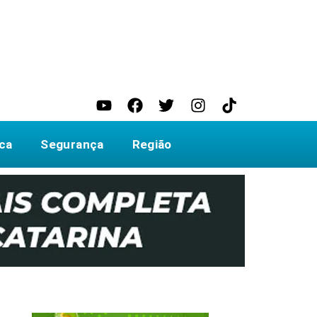
ica
Segurança
Região