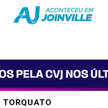
te
Saúde
Educação
Variedades
Polít
O TORQUATO