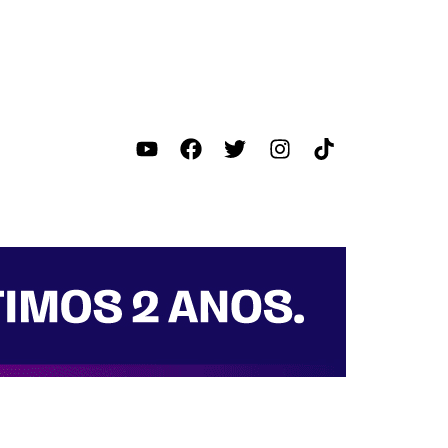
ica
Segurança
Região