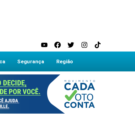
ica
Segurança
Região