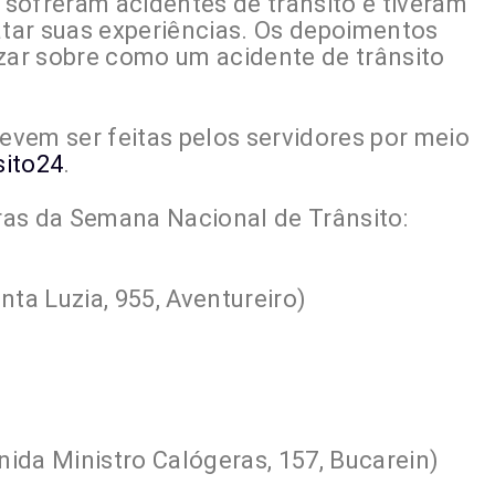
sofreram acidentes de trânsito e tiveram
atar suas experiências. Os depoimentos
izar sobre como um acidente de trânsito
devem ser feitas pelos servidores por meio
sito24
.
ras da Semana Nacional de Trânsito:
nta Luzia, 955, Aventureiro)
enida Ministro Calógeras, 157, Bucarein)