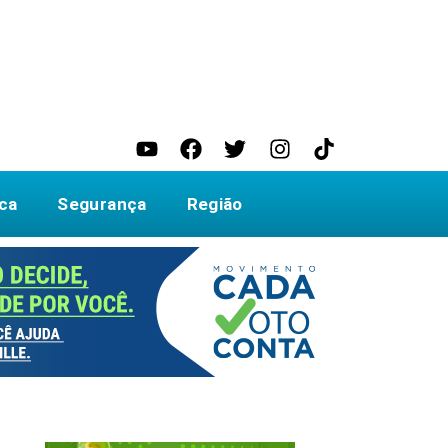
ica
Segurança
Região