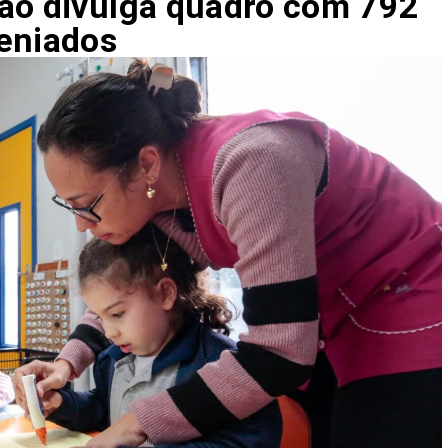
ão divulga quadro com 792
eniados