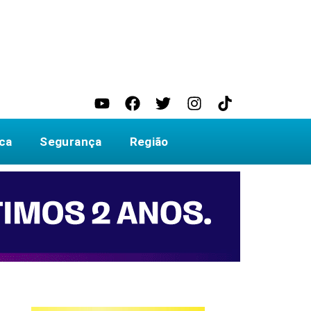
ica
Segurança
Região