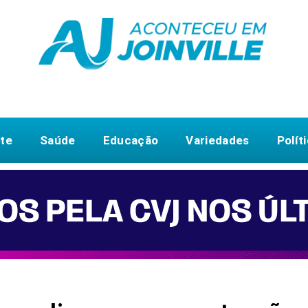
te
Saúde
Educação
Variedades
Polít