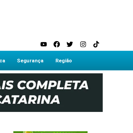
ica
Segurança
Região