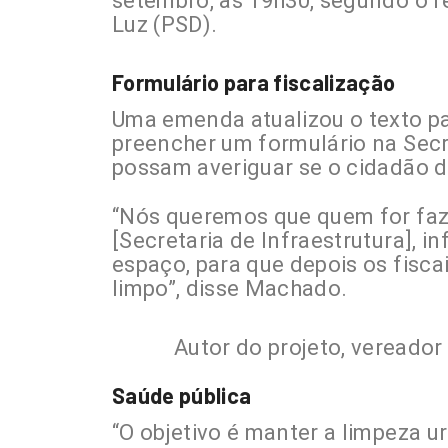
setembro, às 19h30, segundo o re
Luz (PSD).
Formulário para fiscalização
Uma emenda atualizou o texto pa
preencher um formulário na Secre
possam averiguar se o cidadão d
“Nós queremos que quem for fazer
[Secretaria de Infraestrutura], i
espaço, para que depois os fisca
limpo”, disse Machado.
Autor do projeto, veread
Saúde pública
“O objetivo é manter a limpeza u