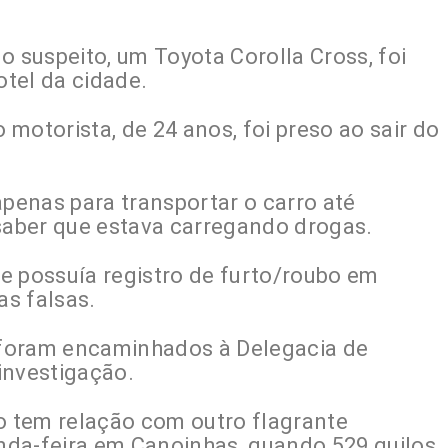
o suspeito, um Toyota Corolla Cross, foi
tel da cidade.
o motorista, de 24 anos, foi preso ao sair do
apenas para transportar o carro até
 saber que estava carregando drogas.
ele possuía registro de furto/roubo em
as falsas.
o foram encaminhados à Delegacia de
 investigação.
ão tem relação com outro flagrante
nda-feira em Canoinhas, quando 529 quilos