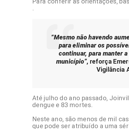
Para conferir as orientações, ba
.
“Mesmo não havendo aumen
para eliminar os possív
continuar, para manter 
município”
, reforça Eme
Vigilância 
Até julho do ano passado, Joinvi
dengue e 83 mortes.
Neste ano, são menos de mil cas
que pode ser atribuído a uma sé