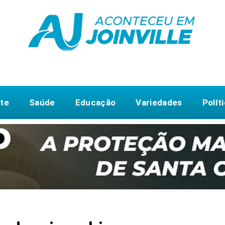
te
Saúde
Educação
Variedades
Polít