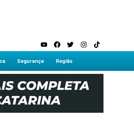
ica
Segurança
Região