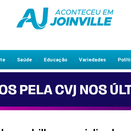
te
Saúde
Educação
Variedades
Polít