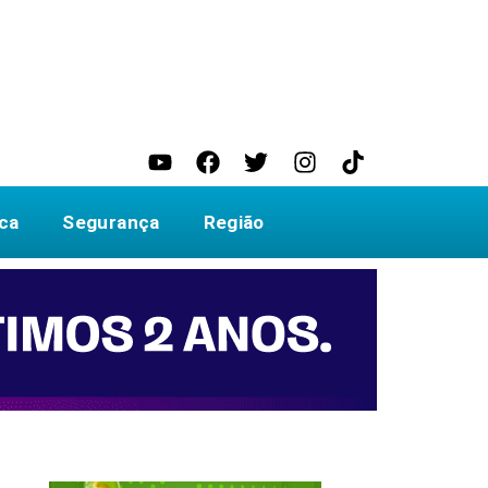
ica
Segurança
Região