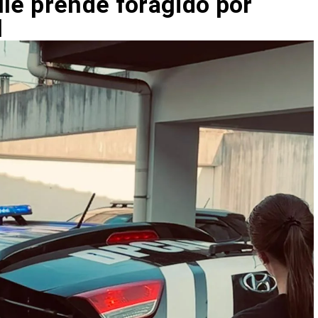
ille prende foragido por
l