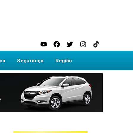
ica
Segurança
Região