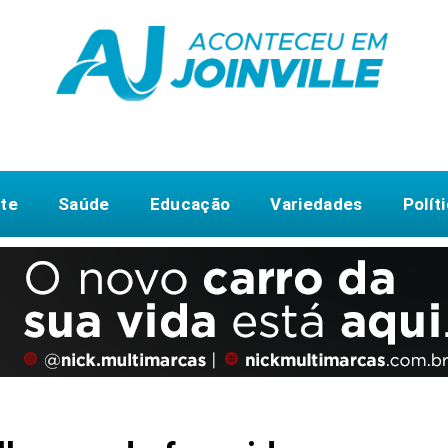
te
Saúde
Educação
Variedades
Polít