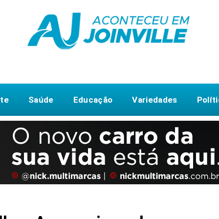
te
Saúde
Educação
Variedades
Polít