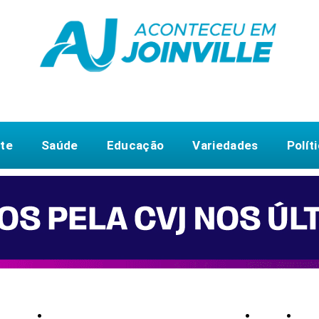
te
Saúde
Educação
Variedades
Polít