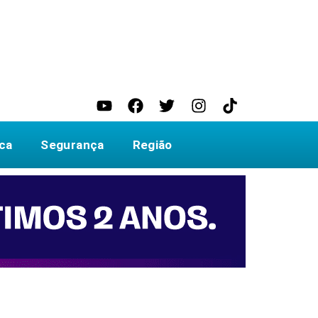
ica
Segurança
Região