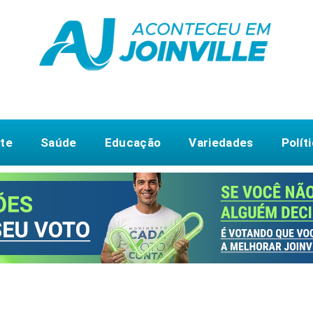
te
Saúde
Educação
Variedades
Polít