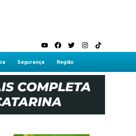
ica
Segurança
Região