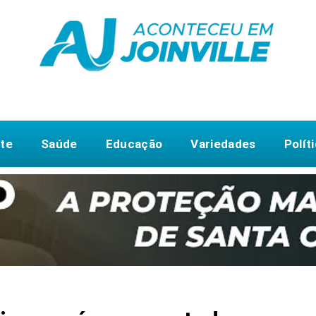
te
Saúde
Educação
Variedades
Polít