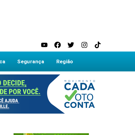
ica
Segurança
Região