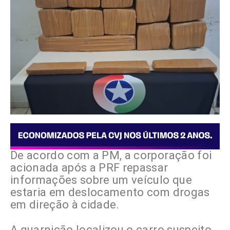
Uma jovem de 23 anos foi presa na manhã d
A ação foi resultado de uma operação conju
De acordo com a PM, a corporação foi
acionada após a PRF repassar
informações sobre um veículo que
estaria em deslocamento com drogas
em direção à cidade.
A guarnição localizou o carro suspeito,