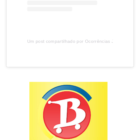
Um post compartilhado por Ocorrências Joinville (@oco