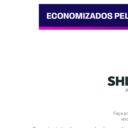
Faça pr
veí