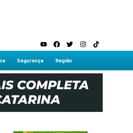
ica
Segurança
Região