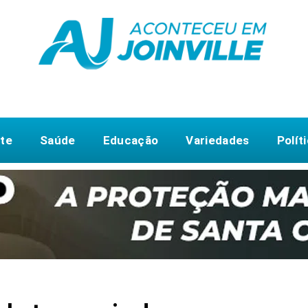
te
Saúde
Educação
Variedades
Polít