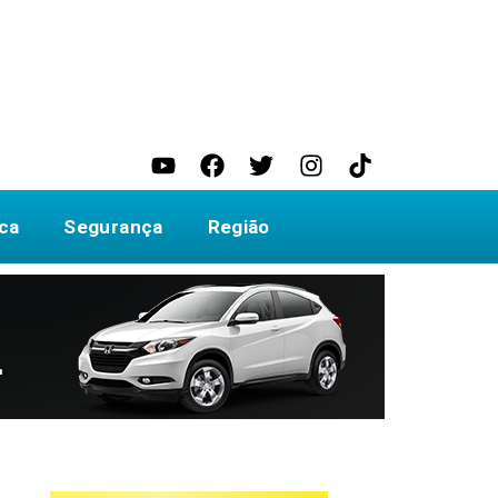
ica
Segurança
Região