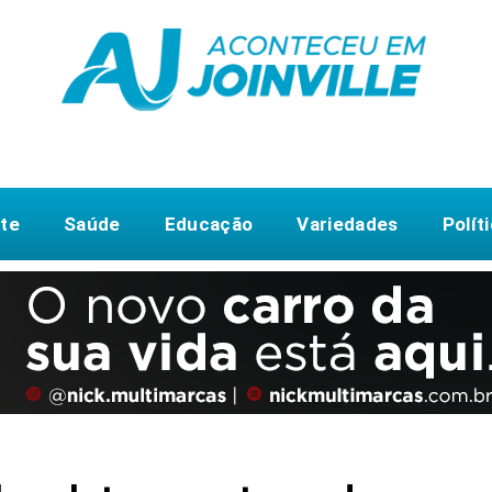
te
Saúde
Educação
Variedades
Polít