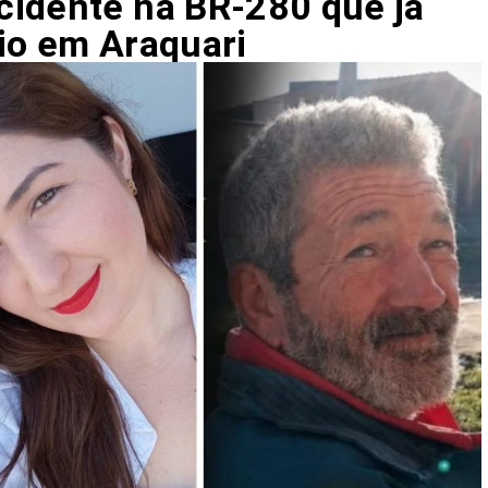
cidente na BR-280 que já
io em Araquari