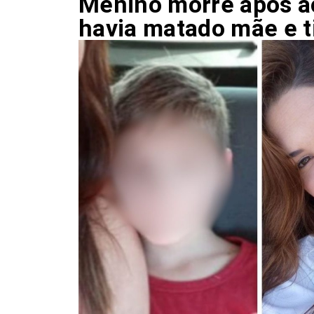
Menino morre após a
havia matado mãe e t