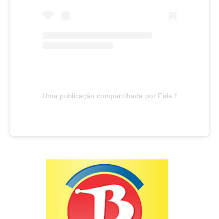
Uma publicação compartilhada por Fala SC (@falascof