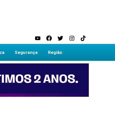
ica
Segurança
Região