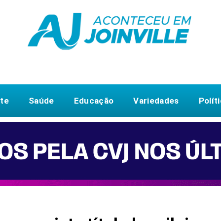
te
Saúde
Educação
Variedades
Polít