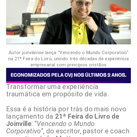
Autor joinvilense lança "Vencendo o Mundo Corporativo"
na 21ª Feira do Livro, unindo três décadas de experiência
empresarial com princípios cristãos
Transformar uma experiência
traumática em propósito de vida.
Essa é a história por trás do mais novo
lançamento da
21ª Feira do Livro de
Joinville
: “
Vencendo o Mundo
Corporativo
“, do escritor, pastor e coach