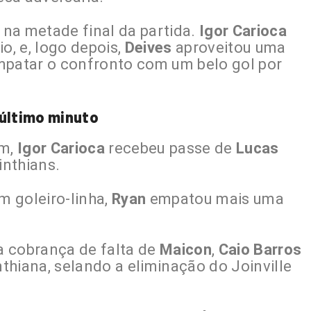
u na metade final da partida.
Igor Carioca
, e, logo depois,
Deives
aproveitou uma
mpatar o confronto com um belo gol por
 último minuto
im,
Igor Carioca
recebeu passe de
Lucas
inthians.
m goleiro-linha,
Ryan
empatou mais uma
a cobrança de falta de
Maicon
,
Caio Barros
nthiana, selando a eliminação do Joinville