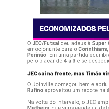
O
JEC/Futsal
deu adeus à
Super
emocionante para o
Corinthians
Perinão
. Em uma partida equilib
pelo placar de
4 a 3
e se despedi
JEC sai na frente, mas Timão vir
O Joinville começou bem e abriu
Rufino
aproveitou um rebote na á
Na volta do intervalo, o JEC am
Matheus
, que surpreendeu a def