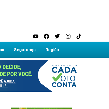
ica
Segurança
Região