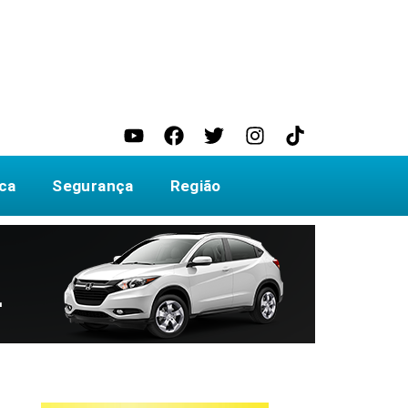
ica
Segurança
Região