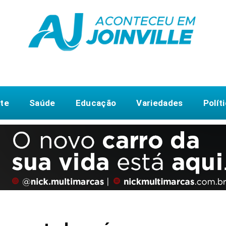
te
Saúde
Educação
Variedades
Polít