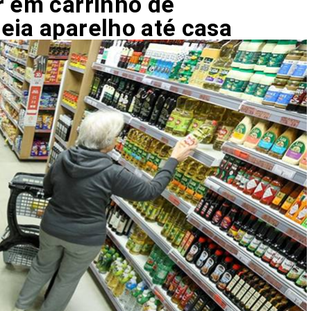
r em carrinho de
eia aparelho até casa