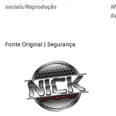
sociais/Reprodução
Ma
R
Fonte Original | Segurança