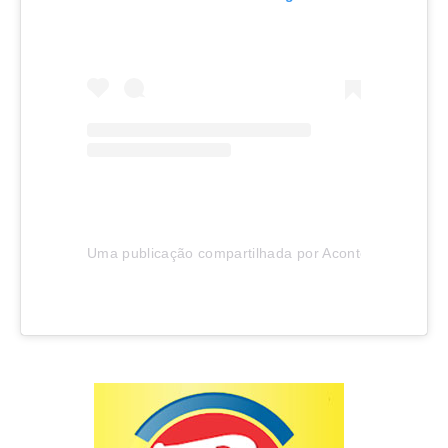
Uma publicação compartilhada por Aconteceu em Joinv