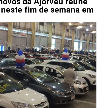
novos da Ajorveu reúne
s neste fim de semana em