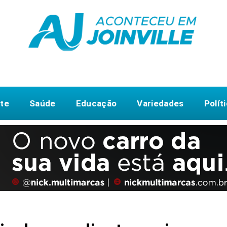
te
Saúde
Educação
Variedades
Polít