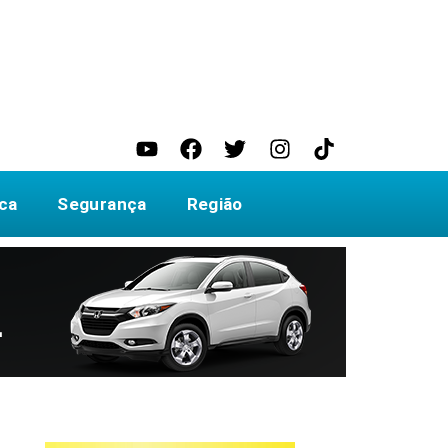
ica
Segurança
Região