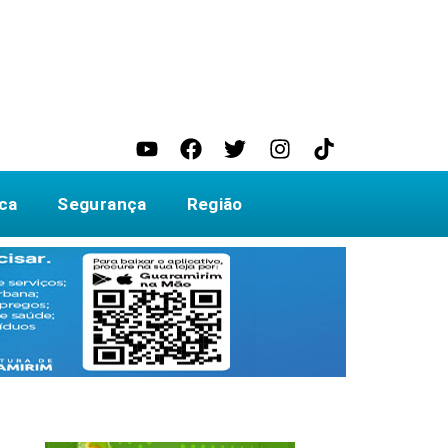
ica
Segurança
Região