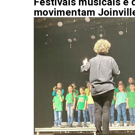
Festivais musicais e 
movimentam Joinvill