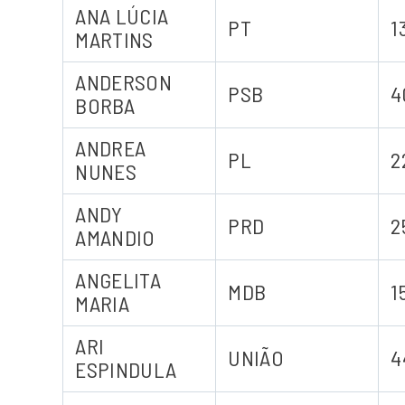
ANA LÚCIA
PT
1
MARTINS
ANDERSON
PSB
4
BORBA
ANDREA
PL
2
NUNES
ANDY
PRD
2
AMANDIO
ANGELITA
MDB
1
MARIA
ARI
UNIÃO
4
ESPINDULA