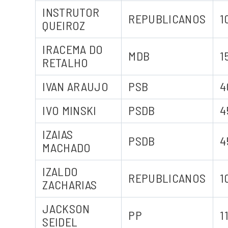
INSTRUTOR
REPUBLICANOS
1
QUEIROZ
IRACEMA DO
MDB
1
RETALHO
IVAN ARAUJO
PSB
4
IVO MINSKI
PSDB
4
IZAIAS
PSDB
4
MACHADO
IZALDO
REPUBLICANOS
1
ZACHARIAS
JACKSON
PP
1
SEIDEL