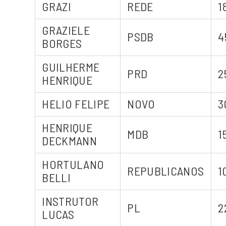
GRAZI
REDE
1
GRAZIELE
PSDB
4
BORGES
GUILHERME
PRD
2
HENRIQUE
HELIO FELIPE
NOVO
3
HENRIQUE
MDB
1
DECKMANN
HORTULANO
REPUBLICANOS
1
BELLI
INSTRUTOR
PL
2
LUCAS