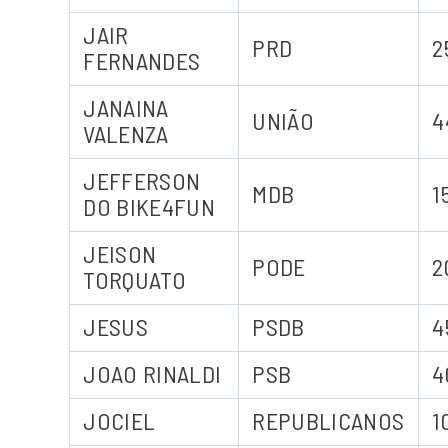
JAIR
PRD
2
FERNANDES
JANAINA
UNIÃO
4
VALENZA
JEFFERSON
MDB
1
DO BIKE4FUN
JEISON
PODE
2
TORQUATO
JESUS
PSDB
4
JOAO RINALDI
PSB
4
JOCIEL
REPUBLICANOS
1