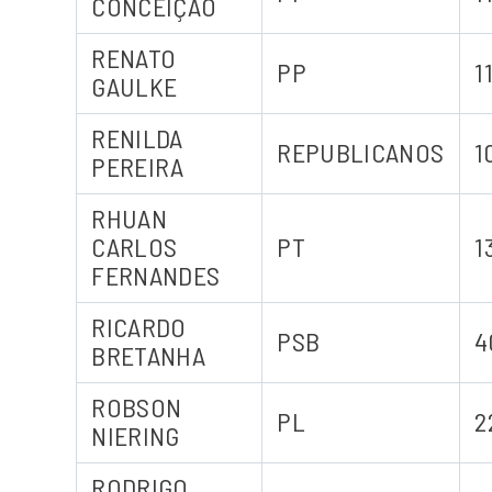
CONCEIÇÃO
RENATO
PP
1
GAULKE
RENILDA
REPUBLICANOS
1
PEREIRA
RHUAN
CARLOS
PT
1
FERNANDES
RICARDO
PSB
4
BRETANHA
ROBSON
PL
2
NIERING
RODRIGO