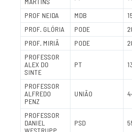
MARTINS
PROF NEIDA
MDB
1
PROF. GLÓRIA
PODE
2
PROF. MIRIÃ
PODE
2
PROFESSOR
ALEX DO
PT
1
SINTE
PROFESSOR
ALFREDO
UNIÃO
4
PENZ
PROFESSOR
DANIEL
PSD
5
WESTRUPP