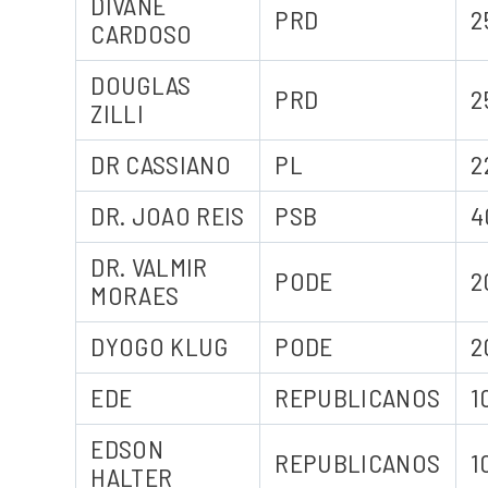
DIVANE
PRD
2
CARDOSO
DOUGLAS
PRD
2
ZILLI
DR CASSIANO
PL
2
DR. JOAO REIS
PSB
4
DR. VALMIR
PODE
2
MORAES
DYOGO KLUG
PODE
2
EDE
REPUBLICANOS
1
EDSON
REPUBLICANOS
1
HALTER