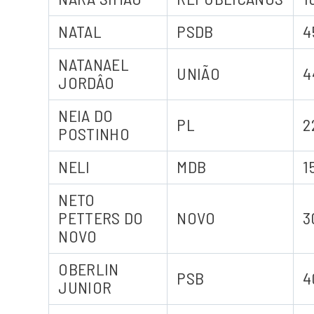
NATAL
PSDB
4
NATANAEL
UNIÃO
4
JORDÂO
NEIA DO
PL
2
POSTINHO
NELI
MDB
1
NETO
PETTERS DO
NOVO
3
NOVO
OBERLIN
PSB
4
JUNIOR