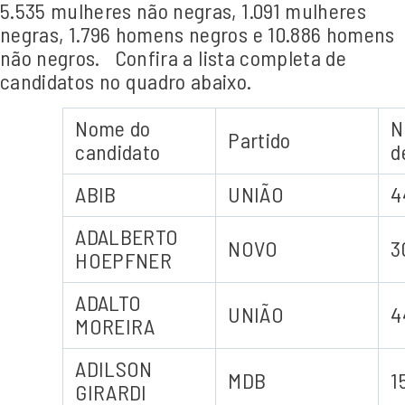
5.535 mulheres não negras, 1.091 mulheres
negras, 1.796 homens negros e 10.886 homens
não negros.
Confira a lista completa de
candidatos no quadro abaixo.
Nome do
N
Partido
candidato
d
ABIB
UNIÃO
4
ADALBERTO
NOVO
3
HOEPFNER
ADALTO
UNIÃO
4
MOREIRA
ADILSON
MDB
1
GIRARDI