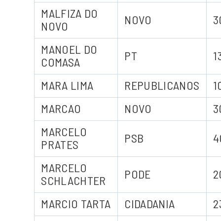
MALFIZA DO
NOVO
3
NOVO
MANOEL DO
PT
1
COMASA
MARA LIMA
REPUBLICANOS
1
MARCAO
NOVO
3
MARCELO
PSB
4
PRATES
MARCELO
PODE
2
SCHLACHTER
MARCIO TARTA
CIDADANIA
2