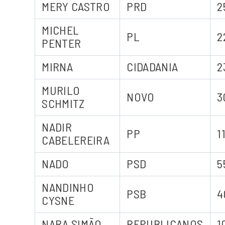
MERY CASTRO
PRD
2
MICHEL
PL
2
PENTER
MIRNA
CIDADANIA
2
MURILO
NOVO
3
SCHMITZ
NADIR
PP
1
CABELEREIRA
NADO
PSD
5
NANDINHO
PSB
4
CYSNE
NARA SIMÃO
REPUBLICANOS
1