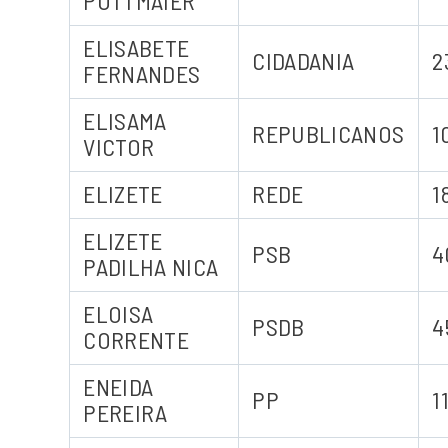
POTTMAIER
ELISABETE
CIDADANIA
2
FERNANDES
ELISAMA
REPUBLICANOS
1
VICTOR
ELIZETE
REDE
1
ELIZETE
PSB
4
PADILHA NICA
ELOISA
PSDB
4
CORRENTE
ENEIDA
PP
1
PEREIRA