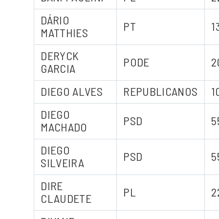
DÁRIO
PT
1
MATTHIES
DERYCK
PODE
2
GARCIA
DIEGO ALVES
REPUBLICANOS
1
DIEGO
PSD
5
MACHADO
DIEGO
PSD
5
SILVEIRA
DIRE
PL
2
CLAUDETE