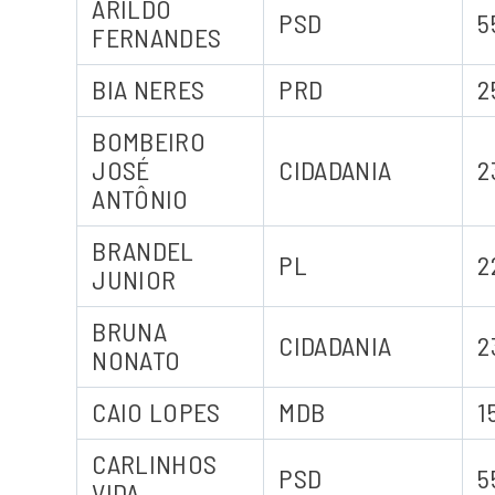
ARILDO
PSD
5
FERNANDES
BIA NERES
PRD
2
BOMBEIRO
JOSÉ
CIDADANIA
2
ANTÔNIO
BRANDEL
PL
2
JUNIOR
BRUNA
CIDADANIA
2
NONATO
CAIO LOPES
MDB
1
CARLINHOS
PSD
5
VIDA