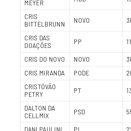
MEYER
CRIS
NOVO
3
BITTELBRUNN
CRIS DAS
PP
1
DOAÇÕES
CRIS DO NOVO
NOVO
3
CRIS MIRANDA
PODE
2
CRISTÓVÃO
PT
1
PETRY
DALTON DA
PSD
5
CELLMIX
DANI PAULINI
PL
2