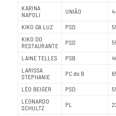
KARINA
UNIÃO
4
NAPOLI
KIKO DA LUZ
PSD
5
KIKO DO
PSD
5
RESTAURANTE
LAINE TELLES
PSB
4
LARISSA
PC do B
6
STEPHANIE
LÉO BEIGER
PSD
5
LEONARDO
PL
2
SCHULTZ