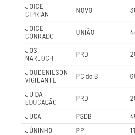
JOICE
NOVO
3
CIPRIANI
JOICE
UNIÃO
4
CONRADO
JOSI
PRD
2
NARLOCH
JOUDENILSON
PC do B
6
VIGILANTE
JU DA
PRD
2
EDUCAÇÃO
JUCA
PSDB
4
JÚNINHO
PP
1