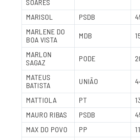
SOARES
MARISOL
PSDB
4
MARLENE DO
MDB
1
BOA VISTA
MARLON
PODE
2
SAGAZ
MATEUS
UNIÃO
4
BATISTA
MATTIOLA
PT
1
MAURO RIBAS
PSDB
4
MAX DO POVO
PP
1