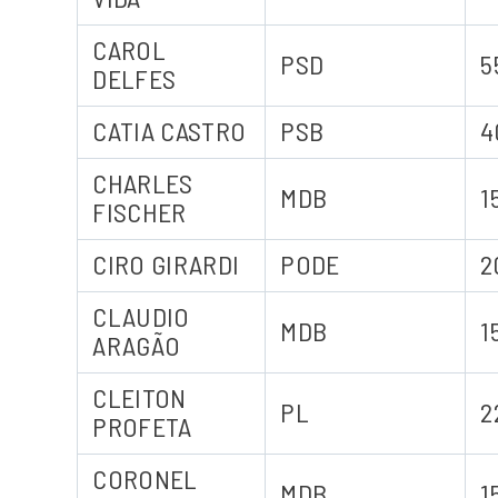
CAROL
PSD
5
DELFES
CATIA CASTRO
PSB
4
CHARLES
MDB
1
FISCHER
CIRO GIRARDI
PODE
2
CLAUDIO
MDB
1
ARAGÃO
CLEITON
PL
2
PROFETA
CORONEL
MDB
1