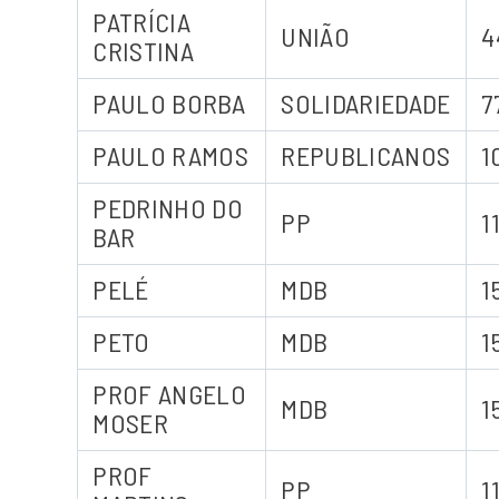
PATRÍCIA
UNIÃO
4
CRISTINA
PAULO BORBA
SOLIDARIEDADE
7
PAULO RAMOS
REPUBLICANOS
1
PEDRINHO DO
PP
1
BAR
PELÉ
MDB
1
PETO
MDB
1
PROF ANGELO
MDB
1
MOSER
PROF
PP
1