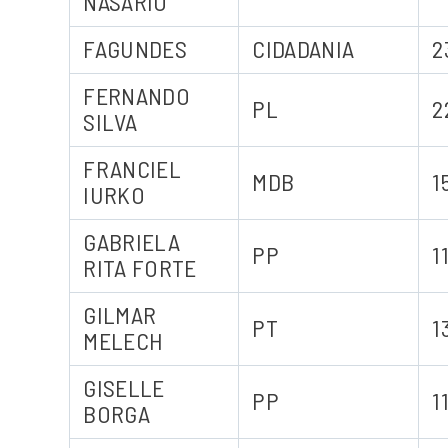
NASÁRIO
FAGUNDES
CIDADANIA
2
FERNANDO
PL
2
SILVA
FRANCIEL
MDB
1
IURKO
GABRIELA
PP
1
RITA FORTE
GILMAR
PT
1
MELECH
GISELLE
PP
1
BORGA