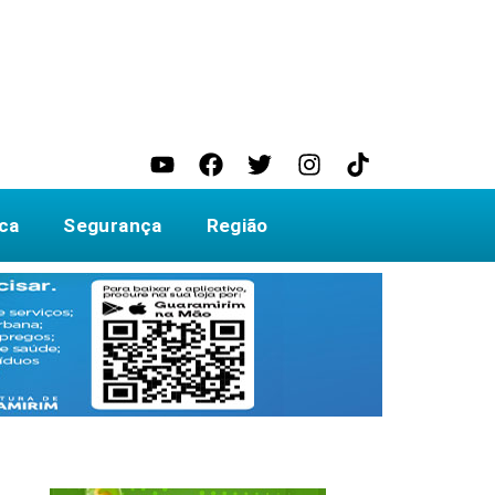
ica
Segurança
Região