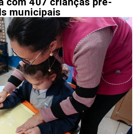
ta com 407 crianças pré-
Is municipais